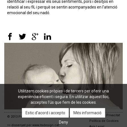
identificar i expressar els seus sentiments, pors i desitjos en
relació al seu fil, i perquè se sentin acompanyades en l'atenció
emocional del seu nadó.
Utilitzem cookies pròpies i de tercers per oferir una
experiència eficient i segura. En utilitzar aquest lloc,
acceptes l'ús que fem de les cookies.
Més informació
Política de Privacitat
© 2013 Psicoteràpia. Tots els drets reservats
Política de Cookies
>> dissenyat per
www.itsdesign.cat
Avís Legal