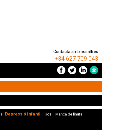
Contacta amb nosaltres
+34 627 709 043
Depressió infantil
ls
Tics
Manca de límits