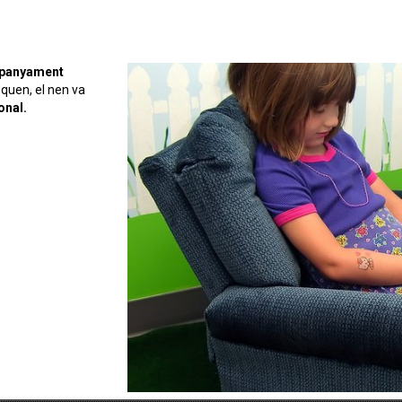
mpanyament
oquen, el nen va
onal.