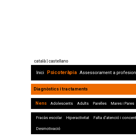
català
castellano
Psicoteràpia
Inici
Assessorament a profesion
Diagnòstics i tractaments
Nens
Adolescents
Adults
Parelles
Mares i Pares
Fracàs escolar
Hiperactivitat
Falta d'atenció i concen
Desmotivació