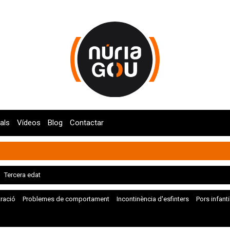
als
Vídeos
Blog
Contactar
Tercera edat
tració
Problemes de comportament
Incontinència d'esfinters
Pors infanti